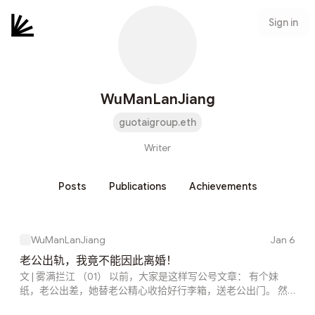
Sign in
WuManLanJiang
guotaigroup.eth
Writer
Posts
Publications
Achievements
WuManLanJiang
Jan 6
老公出轨，我竟不能因此离婚！
文 | 雾满拦江 （01） 以前，大家是这样写公号文章： 有个妹
纸，老公出差，她替老公精心收拾好行李箱，送老公出门。 然
后妹子打开手机定位——果不其然，老公落脚点，是市区一家酒