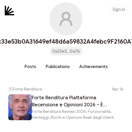
Sign in
x33e53b0A31649ef48d6a59832A4febc9F2160A
0x33e5...0a7b
Posts
Publications
Achievements
Forte Renditura
Apr 16
Forte Renditura Piattaforma
Recensione e Opinioni 2026 – È
Forte Renditura Review 2026: Funzionalità,
Affidabile o una Possibile Truffa?
Vantaggi, Rischi e Opinioni Reali degli Utenti