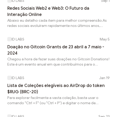
ID LABS
Sep 1
notáveis:NSA e o Programa PRISM (2013) O ex-analista
Edward Snowden revelou que a NSA estava coletando
Redes Sociais Web2 e Web3: O Futuro da
dados de grandes empresas de tecnologia, incluindo redes
Interação Online
sociais, através do programa PRISM. Este incidente
Abaixo eu detalho cada item para melhor compreensão.As
destacou preocupações sobre privacidade e a vigilância em
redes sociais evoluíram rapidamente nos últimos anos,
massa. • Fon...
tornando-se essenciais para a comunicação, o
entretenimento e a construção de comunidades. No
ID LABS
May 5
entanto, a maneira como essas redes são estruturadas e
operadas pode variar significativamente, especialmente
Doação no Gitcoin Grants de 23 abril a 7 maio -
quando comparamos plataformas centralizadas (Web2)
2024
com as novas redes descentralizadas (Web3).Controle de
Chegou a hora de fazer suas doações no Gitcoin Donations!
Dados Nas redes sociais Web2, como Facebook e
Este é um evento anual em que contribuímos para o
Instagram, o controle dos dados ...
ecossistema cripto e também nos tornamos elegíveis para
possíveis AirDrops. https://grants.gitcoin.co/ Mas, primeiro, o
ID LABS
Jan 19
que é o Gitcoin? Gitcoin é uma plataforma baseada em
blockchain que permite apoiar e financiar projetos open
Lista de Coleções elegíveis ao AirDrop do token
source em cripto. Ao fazer doações para esses projetos,
$RUG (BRC-20)
você não apenas os ajuda a crescer, mas também tem a
Para explorar facilmente a vasta coleção, basta usar o
chance de se qualificar para grandes distribuições ...
comando "Ctrl + F" (ou "Ctrl + P") e digitar o nome de
interesse. As coleções estão organizadas em categorias
para facilitar a busca: Arte e Cultura Cripto:Aiko
ID LABS
Sep 23