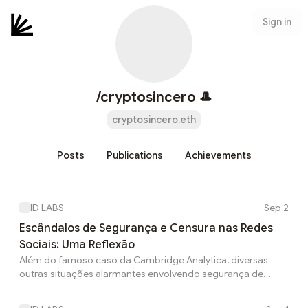
Sign in
/cryptosincero 🎩
cryptosincero.eth
Posts
Publications
Achievements
ID LABS
Sep 2
Escândalos de Segurança e Censura nas Redes
Sociais: Uma Reflexão
Além do famoso caso da Cambridge Analytica, diversas
outras situações alarmantes envolvendo segurança de
dados, censura e manipulação em redes sociais surgiram
nos últimos anos. Aqui estão alguns dos escândalos mais