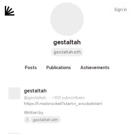
Sign in
gestaltah
gestaltah.eth
Posts
Publications
Achievements
gestaltah
@gestaltah
·
<100
subscribers
https://t.me/xrocket?start=i_xrocketstart
Written by
gestaltah.eth