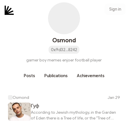
Sign in
Osmond
0x9d32...8242
gamer boy memes enjoer football player
Posts
Publications
Achievements
Osmond
Jan 29
Гуф
According to Jewish mythology, in the Garden
of Eden there is a Tree of life, or the "Tree of
Souls",[1] that blossoms and produces new