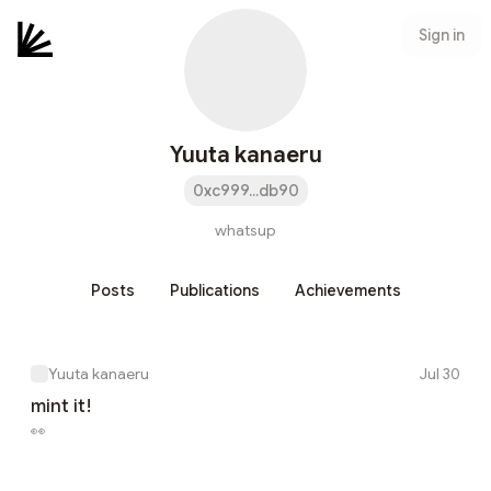
Sign in
Yuuta kanaeru
0xc999...db90
whatsup
Posts
Publications
Achievements
Yuuta kanaeru
Jul 30
mint it!
👀