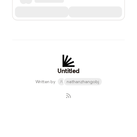
Untitled
Written by
nathanzhangobj
Subscribe