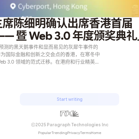
席陈细明确认出席香港首届 「
—— 暨 Web 3.0 年度颁奖典
诸多不可预测的黑天鹅事件和显而易见的灰犀牛事件的
作为国际金融和创新之交会点的香港，在寒冬中
b 3.0 领域的范式迁移。在港府和行业精英与
0 正迅速崛起，在年末之际，Meta Era、
 2023年12月21日共同在香港数码港举办本届「香港
.0 年度颁奖典礼」，值得注意的是，香港数码港为
区块链、智能合约等概念正在成为引领科技未来
的网络安全威胁即是这场宏大的范式迁移下的
Start writing
战，本次峰会将从「香港 Web 3.0 安全科
界精英人士以及知名机构，和大家共同探讨如
态的安全与稳定。 亮点一：香港财政司司长与香港
2025 Paragraph Technologies Inc
是，我们荣幸邀请到两位重磅嘉宾出席 —— ​​
Popular
Trending
Privacy
Terms
Home
特别行政区财政司司长...