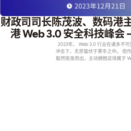
财政司司长陈茂波、数码港主
港 Web 3.0 安全科技峰会 
2023年， Web 3.0 行业在
冲击下，无奈蛰伏于寒冬之中。 但
毅然挺身而出，主动拥抱这场属于 We
众多企业的全力推动下，Web 3.
Web3Labs 和 iPollo 将于
Web3.0 安全科技峰会暨 Web3
本次峰会的合作伙伴。 数字资产、
的关键要素，然而，日益复杂和严峻
达摩克利斯之剑。为了共同应对这一挑
技」这一主题出发，邀请海内外的业
何在新时代中保障 Web 3.0 生
数码港主席确认出席发言 值得瞩目的
他们分别是香港