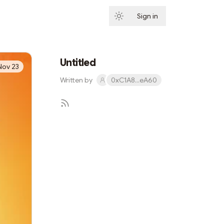
Sign in
Subscribe
Untitled
Nov 23
Written by
0xC1A8...eA60
Subscribe