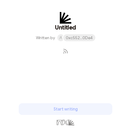
态系统、维护和保护生态系统、决定其价值和战略目标以
及指导其发展所必需的。 StarkNet 一直以来都有发币的谣
传消息，目前四大 Layer 2 除 zkSync 确定2024年上线、
发币的 Arbitrum、Optimism，再来就是 Starknet 了，
Untitled
Starknet 融资金额高达3亿美元，投资机构包含 a16z、
Written by
0xc552...0De4
Pantera、Jump Crypto、Multicoin、Paradigm、
Defiance Capital 等一线创投，因此一直以来也都是被社
群高度关注的一个 Layer 2 。 在此前，官方也将一部分代
币以发放给生态项目方的形式空投出去了，不过在官网公
布的代币分配明细中，还有8%的未分配代币，或许便是用
Subscribe
来激励生态参与者的空投代币了。二、StarkNe...
Start writing