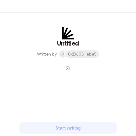
度，然而尽早分享路线图也意味着未来的实际情况可能会
出现变化。 十分感谢 Starknet 开发者社区，尤其是建设
者委员会在制定本线路图时提供的宝贵建议和反馈；特别
感谢 briq 团队成员 Sylve、LambdaClass 成员
Federico、以及 Nethermind 成员 Jorik 的宝贵反馈。与
此同时，Starknet 诚邀社区能够继续参与本重要阶段。
Untitled
Starknet 之旅 Starknet 旨在帮开发者使用 STARK 技术和
Written by
0xD605...ebe5
Cairo 语言构建应用程序。迄今为止，Starknet 开发重心
仍处于为开发者提供面向未来的功能。Starknet 功能由
Cairo 1.0 驱动，除网络重置计划外，现已基本完成。 网络
重置计划 Starkent 将在今年完成网络重置计划，无需停
机，无需重置网络状态，轻松完成无缝连接。 新的 Cairo
Subscribe
1.0 合约无需进行任何操作，重置计划只是个小事件。 但
...
Start writing