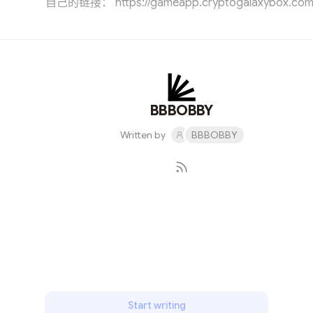
自己的链接： https://gameapp.cryptogalaxybox.com
InviteAddress=0x908502f6dbf6E851d82328fcBB2bE8368
背书：BSC 的借贷老大 Venus（代币$XVS）官推支
https://twitter.com/VenusProtocol/status/1572696327867
核心玩法：养成星球，养战队，打对战！ 游戏有四个代币：$
治理代币，交易税 18 ！！长期看好建议质押，协议绝大部
通过回购不同的价值币（$BNB, $XVS 等）给质押池，玩的
BBBOBBY
押收益越多BOX 合约地址：
Written by
BBBOBBY
0x0F5F514CC37d51CcC9A5d183D6073298eDf9eEb8 
https://dsgmetaverse.com/#/swap 或者通过游戏内左上角的
功能，滑点默认 22%，如下： https://cryptogalax...
Subscribe
Start writing