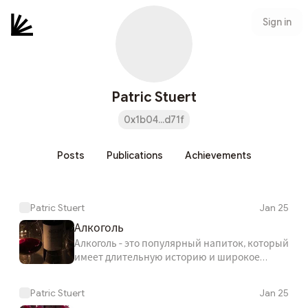
Sign in
Patric Stuert
0x1b04...d71f
Posts
Publications
Achievements
Patric Stuert
Jan 25
Алкоголь
Алкоголь - это популярный напиток, который
имеет длительную историю и широкое
распространение в различных культурах. Он
производится путем брожения сахара или
Patric Stuert
Jan 25
крахмала, что приводит к образованию