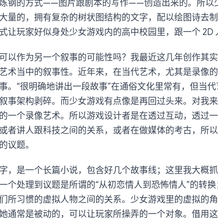
炼钢的方式——图片跟剧本的写作——创造出来的。所以
大量的，拥有复杂的树状图结构的文字，配以绘图诗去制
式让玩家好似身处少女游戏内的高中校园里，跟一个 2D
可以作为另一个叙事的可能性吗？我最近这几年创作其实
艺术当中的叙事性。近年来，在当代艺术，尤其是录像的
事。“很明确地讲出一段故事”在通俗文化里常有，但当代
叙事架构剥碎。而少女游戏有点像是再回过头来。对我来
的一个录像艺术。所以游戏设计者是在透过互动，透过一
或者讲人跟科技之间的关系，或者在做媒体的考古，所以
的议题。
 万字，是一个长篇小说，包含好几个故事线；这里我大概
一个处理到议题是所谓的“从初恋情人到恐怖情人”的转换
们所习惯的虚拟人物之间的关系。少女游戏里的虚拟的角
她通常是被动的，可以让玩家所操弄的一个对象。借用这