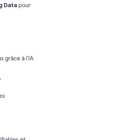
g Data
pour
 grâce à l’IA
,
es
fiables et