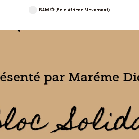
BAM 💥 (Bold African Movement)