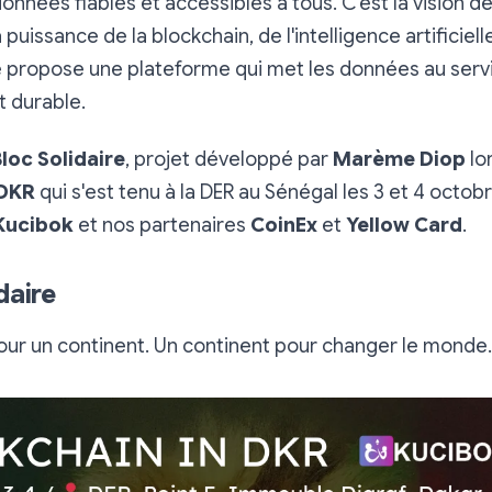
onnées fiables et accessibles à tous. C'est la vision de
puissance de la blockchain, de l'intelligence artificiell
re propose une plateforme qui met les données au serv
 durable.
Bloc Solidaire
, projet développé par
Marème Diop
lo
 DKR
qui s'est tenu à la DER au Sénégal les 3 et 4 octob
Kucibok
et nos partenaires
CoinEx
et
Yellow Card
.
daire
ur un continent. Un continent pour changer le monde.