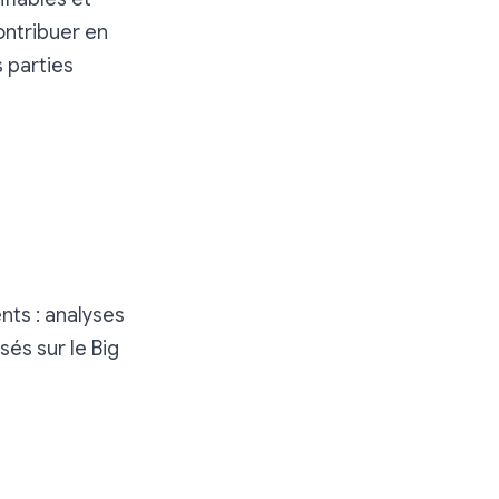
ntribuer en
s parties
ts : analyses
és sur le Big