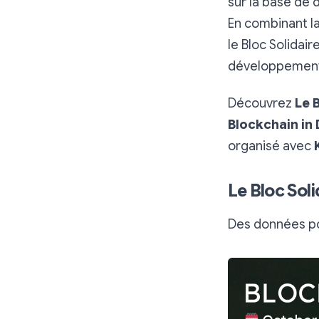
sur la base de d
En combinant la 
le Bloc Solidai
développement
Découvrez
Le 
Blockchain in
organisé avec
Le Bloc Soli
Des données po