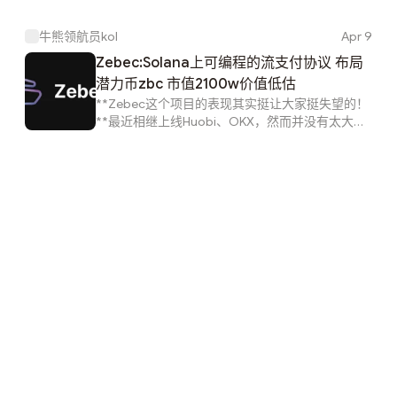
表现，相较于早期投资者，投资收益也刚刚翻倍而
已。为什么这个不缺顶级机构投资的项目，却表现
牛熊领航员kol
Apr 9
平平？ZBC到底能不能投资？今天这篇文章跟大家
仔细介绍分析下Zebec，希望能帮助到大家。 欢迎
Zebec:Solana上可编程的流支付协议 布局
关注 公众号：领航员kol 阅读全文：
潜力币zbc 市值2100w价值低估
https://mp.weixin.qq.com/s/Zra_TouPGpHSTflQ-
​​**Zebec这个项目的表现其实挺让大家挺失望的！
2wIAw**​Zebec代币为 ZBC，是Zebec协议的管理
**最近相继上线Huobi、OKX，然而并没有太大的
代币，固定供应量 100 亿枚。**早期投资者的价格
表现，相较于早期投资者，投资收益也刚刚翻倍而
为0.015，目前在Huobi上面价格0.037，上线表现
已。为什么这个不缺顶级机构投资的项目，却表现
说不上亮眼，但是考虑到市值目前仅有2100多万美
平平？ZBC到底能不能投资？今天这篇文章跟大家
金，并且专注支付领域，还是值得关注的。至于表
仔细介绍分析下Zebec，希望能帮助到大家。**​
现不佳我想有以下几个原因： 1.可能也与最近热点
Zebec代币为 ZBC，是Zebec协议的管理代币，固
在GameFi领域相关，资金分流虹吸效应导致（想
定供应量 100 亿枚。**早期投资者的价格为
想大火的GameFi项目STEPN，GMT价格一路暴涨
0.015，目前在Huobi上面价格0.037，上线表现说
百倍，甚至24小时成交量超过BTC！），DeFi概念
不上亮眼，但是考虑到市值目前仅有2100多万美
目前确实不在风口。 **2.目前交易所Huobi出海，
金，并且专注支付领域，还是值得关注的。至于表
失去了国内用户，交易量惨淡，**上线新币种大多
现不佳我想有以下几个原因： 1.可能也与最近热点
承接不足...
在GameFi领域相关，资金分流虹吸效应导致（想
想大火的GameFi项目STEPN，GMT价格一路暴涨
百倍，甚至24小时成交量超过BTC！），DeFi概念
目前确实不在风口。 **2.目前交易所Huobi出海，
失去了国内用户，交易量惨淡，**上线新币种大多