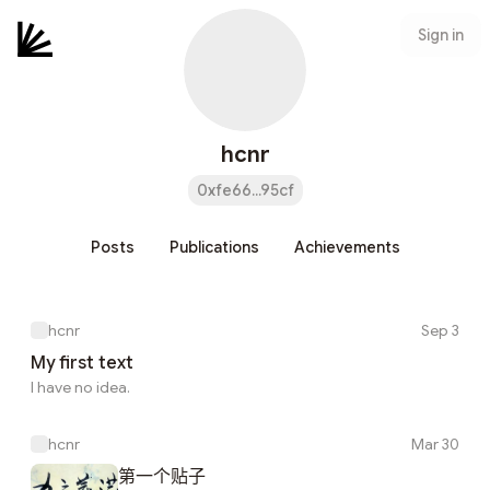
Sign in
hcnr
0xfe66...95cf
Posts
Publications
Achievements
hcnr
Sep 3
My first text
I have no idea.
hcnr
Mar 30
第一个贴子