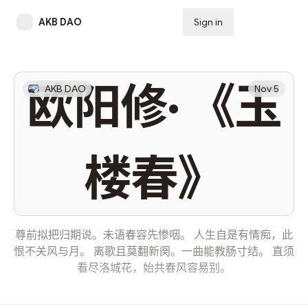
AKB DAO
Sign in
Subscribe
欧阳修· 《玉
AKB DAO
Nov 5
楼春》
尊前拟把归期说。未语春容先惨咽。 人生自是有情痴，此
恨不关风与月。 离歌且莫翻新阕。一曲能教肠寸结。 直须
看尽洛城花，始共春风容易别。