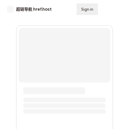
超链导航 href.host
Sign in
Subscribe