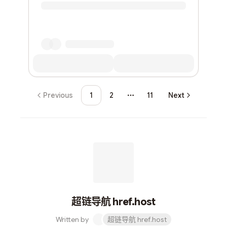
Previous
1
2
11
Next
More pages
超链导航 href.host
Written by
超链导航 href.host