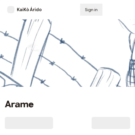
KaiKò Árido
Sign in
Subscribe
Arame