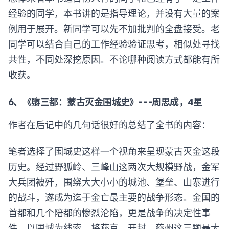
经验的同学，本书讲的是指导理论，并没有大量的案
例用于展开。新同学可以先不加批判的全盘接受。老
同学可以结合自己的工作经验验证思考，相似处寻找
共性，不同处深挖原因。不论哪种阅读方式都能有所
收获。
6、《隳三都：蒙古灭金围城史》- - -周思成，4星
作者在后记中的几句话很好的总结了全书的内容：
笔者选择了围城史这样一个视角来呈现蒙古灭金这段
历史。经过野狐岭、三峰山这两次大规模野战，金军
大兵团被歼，围绕大大小小的城池、堡垒、山寨进行
的战斗，遂成为迄于金亡最主要的战争形态。金国的
首都和几个陪都的惨烈沦陷，更是战争的决定性事
件。以围城为线索，将燕京、开封、蔡州这三颗最大