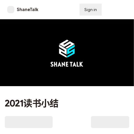
ShaneTalk
Sign in
Subscribe
2021读书小结