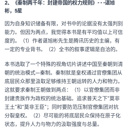
2、《秦制两千年：封建帝国的权力规则》- - -谌旭
彬，5星
因为自身知识储备有限，对书中的论据没有太强判别
能力。但因为两点，我觉得本书是有平均值以上可信
度的。（1）作者谌旭彬先生是腾讯历史的主编，有
一定的专业背书。（2）全书的叙事逻辑是自洽的。
本书选取了一个特殊的视角切片讲述中国至秦朝到清
朝的统治模式—秦制。秦制就是皇权通过官僚集团从
底层民众那里汲取足够维持王朝运转的人力和物力。
这就要求秦制王朝做到两点：（1）以官僚集团而非
封建贵族作为政权的统治基础。追求普天之下“莫非
王土”和“莫非王臣”；同时要防范压制官僚集团对抗
分裂皇权。（2）尽可能的将底层民众保持在原子化
状态，提升人力与物力的汲取强度与总量。