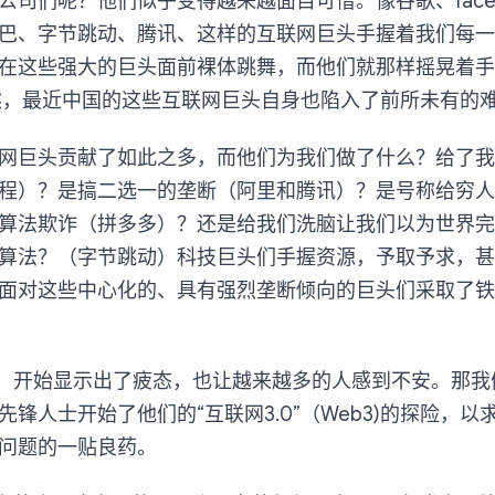
司们呢？他们似乎变得越来越面目可憎。像谷歌、facebo
巴、字节跳动、腾讯、这样的互联网巨头手握着我们每一
在这些强大的巨头面前裸体跳舞，而他们就那样摇晃着手
然，最近中国的这些互联网巨头自身也陷入了前所未有的
网巨头贡献了如此之多，而他们为我们做了什么？给了我
程）？是搞二选一的垄断（阿里和腾讯）？是号称给穷人
算法欺诈（拼多多）？还是给我们洗脑让我们以为世界完
算法？（字节跳动）科技巨头们手握资源，予取予求，甚
面对这些中心化的、具有强烈垄断倾向的巨头们采取了铁腕
局，开始显示出了疲态，也让越来越多的人感到不安。那我
锋人士开始了他们的“互联网3.0”（Web3)的探险，以
问题的一贴良药。