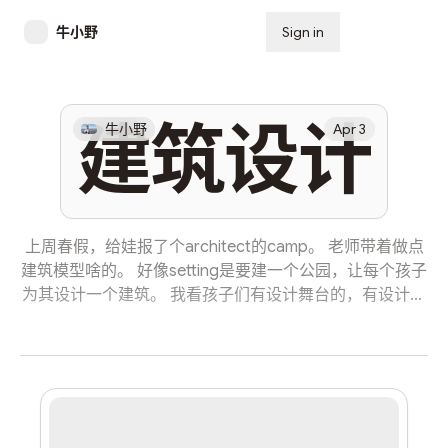
牛小野
Sign in
Subscribe
建筑设计
牛小野
Apr 3
上周春假，给娃报了个architect的camp。 老师带着做点
建筑模型啥的。 好像setting是要建一个公园，让每个孩子
为其设计一个建筑。 我看孩子们有设计舞台的，有设计餐
厅的，有剧院，还有塔等等。 亚历山大决定要设计一个公
共厕所，还给我reasoning了一番，我没听明白。 我依稀
感到其实是他对这个项目并不感兴趣，公厕这个选题多半
含有一点不合作的意味。 但还是挺酷的，像是我以前爱做
的事。Nicomekl River Park