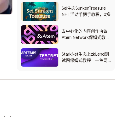
zkbridge手把手保姆教
Sei生态SunkenTreasure
程！
NFT 活动手把手教程，0撸
去中心化的内容创作协议
Atem Network保姆式教
程，0撸，融资300万美
金。
StarkNet生态上zkLend测
试网保姆式教程！一鱼两
吃！