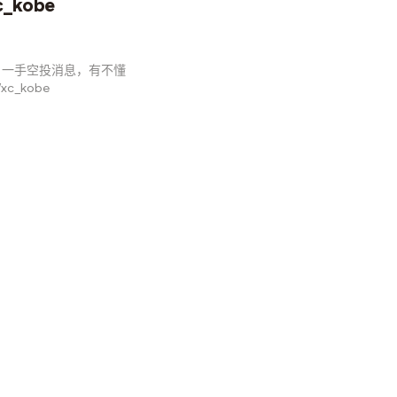
_kobe
目一手空投消息，有不懂
/xc_kobe
e