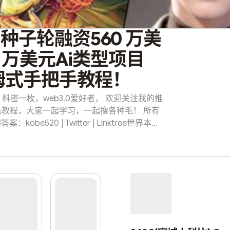
，种子轮融资560 万美
 万美元Ai类型项目
 保姆式手把手教程！
 科密一枚，web3.0爱好者， 欢迎关注我的推
撸毛教程，大家一起学习，一起撸各种毛！ 所有
e520 | Twitter | Linktree世界本就
r.ee大家好，今天给大家带来一个由 币安 Labs孵
0 万美元Ai类型项目MyShell 保姆式手把手教
Web3和AI的语音聊天机器人的平台。借助强大的
机器人的开放对话。这允许用户有一个全天可用
的对象，或者简单地作为放松的方式。此外，
个性和声纹像灵魂一样嵌入NFT资产，允许专业用户
ll的可持续加密货币经济模式获得利润。融资信
to-Fundraising is a leading blockchain-...