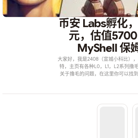
币安 Labs孵化
元，估值5700
MyShell
大家好，我是2408（宣城小科比），
特，主页有各种L0，L1，L2系列
关于撸毛的问题，在这里你可以找到答案：kob
浑浊，罪与爱同歌https://linkt
化，种子轮融资560 万美元，估值570
程！ MyShell是一个用于创建基于
LLM和TTS模型，可以实现与科幻
的同伴。用户可以将其作为口语练习
Shell NFT使用户能够将他们的
打造自己的专属机器人，并通过She
息：MyShell | CRYPTO fundraisingCryp