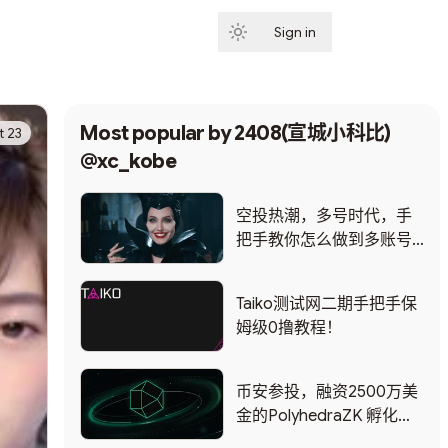
Sign in
Subscribe
Most popular by
2408(宣城小科比)
t 23
@xc_kobe
空投热潮，多号时代，手
把手教你怎么做到多账号
入金隔离，拒绝女巫！！
至于出金隔离，等你撸暴
Taiko测试网二期手把手保
富了再说！
姆级0撸教程！
币安参投，融资2500万美
金的PolyhedraZK 孵化的
一个主网NFT跨链项目