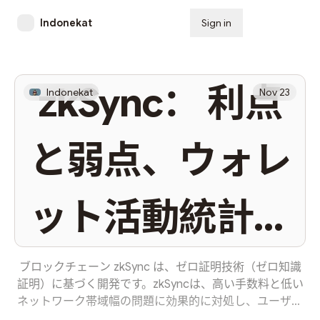
Indonekat
Sign in
Subscribe
zkSync： 利点
Indonekat
Nov 23
と弱点、ウォレ
ット活動統計、
投資家と投資情
ブロックチェーン zkSync は、ゼロ証明技術（ゼロ知識
証明）に基づく開発です。zkSyncは、高い手数料と低い
ネットワーク帯域幅の問題に効果的に対処し、ユーザー
が迅速かつコスト効率よくトランザクションを実行でき