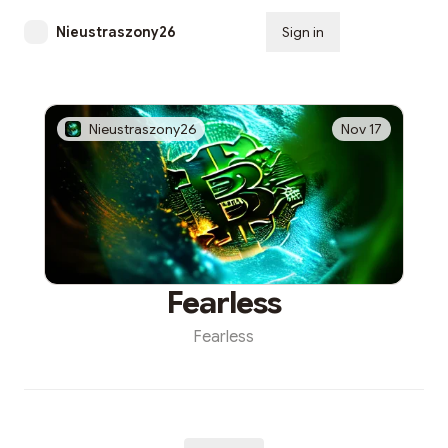
Nieustraszony26
Sign in
Subscribe
Nieustraszony26
Nov 17
Fearless
Fearless