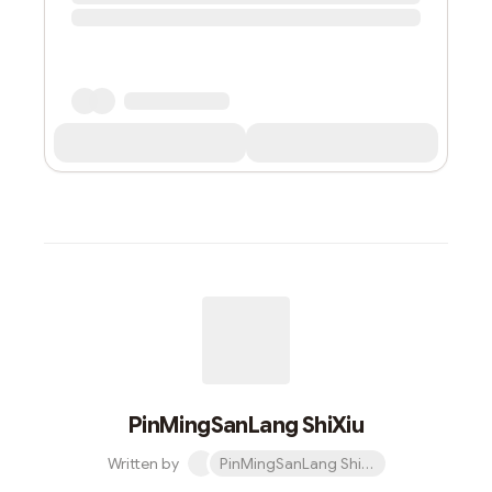
PinMingSanLang ShiXiu
Written by
PinMingSanLang ShiXiu