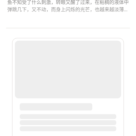
鱼不知受了什么刺激，转眼又醒了过来，在粘稠的液体中
弹跳几下，又不动，而身上闪烁的光芒，也越来越淡薄。
呀，什么玩意戳到咱屁股了，借着紫鳍扁尾鱼身上的微弱
光线，我一边转头，一边顺手摸了下去，嘿，原来是根斜
插在身边，足足有小腿那么粗细的鱼刺，不光这个，周围
还有不少残肢断骨。 看着那不停蠕动抽搐的鲜红粘膜，渗
透出一滴滴，一滩滩的黑黄色的刺鼻液体，敢情哥们我真
的是被什么东西吞到肚子里，这异常的变故让咱恍惚之间
还没回不过神来。 -50、-50、-50、-50……猛一抬头，我
突然发现自己的血量正在急剧下降，不光是我，一并被吞
进来，和我挤成一团的小紫他们也是一样。得，赶紧让小
紫给我加了个状态后，将他们一并收了起来，跟着从背包
里掏出份灵仙粉吞了下去，这才抑制住血量下落的趋势，
而且回复的血量也刚好可以跟掉的血量持平，我的心，这
才稳定了下来，得想想办法才行。 由于被酸液不停的腐
蚀，所以我一直处在攻击状态，所以想用回城石闪人，也
只是个泡影。奶奶的，咱现在应该是在这个怪物的胃中，
是站也站不稳，坐也坐不定，或许是因为在怪物内部的原
因，我连把我吞噬的家伙是谁，...