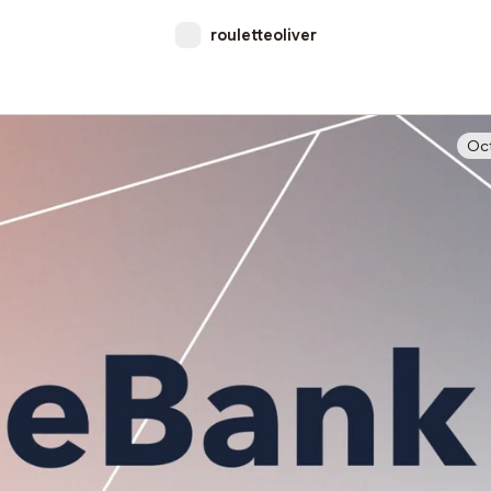
rouletteoliver
Oct