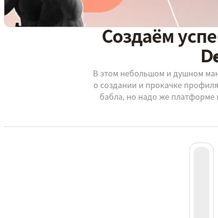
Создаём усп
D
В этом небольшом и душном ма
о создании и прокачке профиля
бабла, но надо же платформе
Web3 ID за 96$, важный шаг
возможностей. • Иногда для вз
розыгрышах, нужно быть владе
автор постов. • Так же некоторы
Без Web3 ID нельз