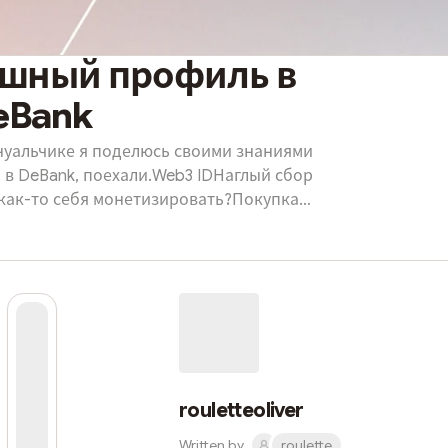
ешный профиль в
eBank
нуальчике я поделюсь своими знаниями
 в DeBank, поехали.Web3 IDНаглый сбор
 как-то себя монетизировать?Покупка
 и даёт вашему профилу много новых
аимодействия с постами или участия в
льцем Web3 ID. Эту возможнось задаёт
е бейджи нельзя получить без Web3 ID. •
я писать статус в своё...
rouletteoliver
Written by
roulette