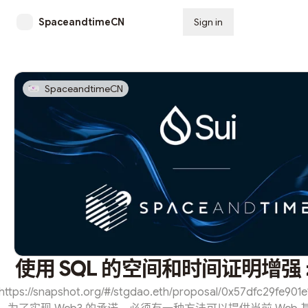
SpaceandtimeCN
Sign in
Subscribe
SpaceandtimeCN
使用 SQL 的空间和时间证明增强 zk
https://snapshot.org/#/stgdao.eth/proposal/0x57dfc29fe9