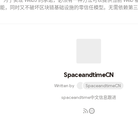
为了实现 Web3 的承诺，必须有一种方法可以提供当前 Web
能，同时又不破坏区块链基础设施的零信任模型。无需依赖第三
能力是区块链技术的基本理念，也是区块链技术的优势，因为它
效率，同时降低成本。然而，由于存储和可扩展性方面的固有限
赖外部基础设施解决方案来补充其功能。 即使是相当简单的
NFT），历史上也以某种形式依赖于网络基础设施。 2021 年，在 B
的鼎盛时期，大多数 NFT 项目只是将与智能合约相关的数据存储
中式服务器上。尽管比链上存储效率高得多，但该解决方案提
题：如果亚马逊管理员删除了一个表，那么你的 ape 就消失了。像 F
去中心化存储解决方案作为答案出现，但它们也没有被证明是灵丹妙
SpaceandtimeCN
Written by
SpaceandtimeCN
spaceandtime中文信息跟进
Subscribe