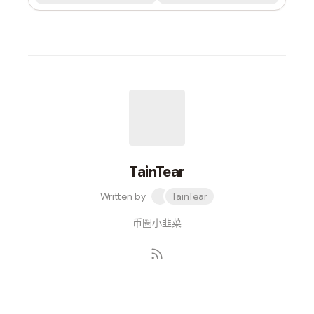
TainTear
Written by
TainTear
币圈小韭菜
Subscribe