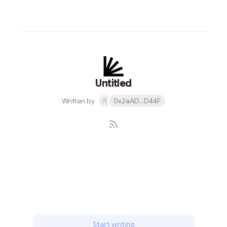
Untitled
Written by
0x2aAD...D44F
Subscribe
Start writing