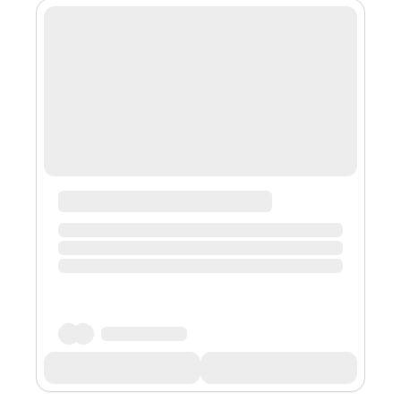
Knowledge）是一种可以证明和验证计算的证明系统，旨
在提高以太坊的扩展性。 它允许将大型计算从链上转移到
链下以降低成本，为计算的正确性生成证明，然后在链上
进行少量的计算来验证证明。即验证者通过在链上执行非
常少的操作来判断链下完成的计算的完整性。 L2 通过
STARKs 技术将多笔交易打包在一起进行数以千计的计
算，然后使用单个 STARK 证明在链上验证它们的有效性。
该批次内的所有交易共同分担链上处理的成本，从而在继
承以太坊安全性的前提下降低了 Gas 成本，改善用户体
验。这模式与共享的士的用户平摊路费相似。 SNARKs
（Succinct，Non-Inte...