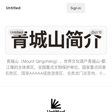
Untitled
Sign in
Subscribe
青城山简介
Untitled
Oct 13
青城山（Mount Qingcheng），世界文化遗产青城山-都
江堰的主体景区、全国重点文物保护单位、国家重点风景
名胜区、国家AAAAA级旅游景区、全真龙门派圣地，十大
洞天之一，中国四大道教名山之一，五大仙山之一，成都
十景之一。 [1] 青城山位于四川省成都市都江堰市西南，
东距成都市区68千米，处于都江堰水利工程西南10千米
处。景区面积200平方千米，最高峰老君阁海拔1260米，
青城山分为前山和后山，群峰环绕起伏、林木葱茏幽翠，
享有“青城天下幽”的美誉。 全山林木青翠，四季常青，诸