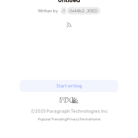
Untitled
峰环峙，状若城廓，故名青城山。丹梯千级，曲径通幽，
Written by
0x44b2...30ED
以幽洁取胜。景区内外，天师洞和圆明宫幽静是青城山的
一大特色。 2020年3月30日至4月30日，景区推出“你消
费，我免费，这个四月青城山—都江堰任你游”活动，凡是
在都江堰市消费的游客，就有机会享受免费游景区。 [2]
Subscribe
Start writing
2025 Paragraph Technologies Inc
Popular
Trending
Privacy
Terms
Home