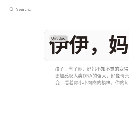
Search...
伊伊，妈
Untitled
孩子，有了你，妈妈不知不觉的变得
更加感叹人类DNA的强大，好像母
变，看着你小小肉肉的模样，你的每
可爱，妈妈总是希望把最好的都给你
但是在自己可以的范围内，妈妈希望
最好的教育便是以身作则，所以当妈
自己，因为妈妈希望能够以身作则，
信每个个体都是独立的，即使是妈妈
个人的意愿。有句话讲：孩子从出生