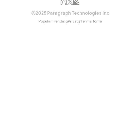
每当想起这句话，眼眶总是会忍不住湿润，舍
的责任是教会孩子面对世界的本领，孩子啊，
2025 Paragraph Technologies Inc
会尽力教会你独自面对世界的本领，你可以去
Popular
Trending
Privacy
Terms
Home
港湾。 妈妈，有了你，很幸福，很爱很爱你！