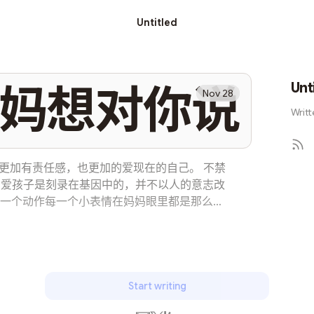
Untitled
Unt
妈想对你说
Nov 28
Writt
更加有责任感，也更加的爱现在的自己。 不禁
亲爱孩子是刻录在基因中的，并不以人的意志改
一个动作每一个小表情在妈妈眼里都是那么的
，当然，妈妈并不要求自己做一名完美妈妈，
能长期陪伴在你身边，给你好的物质和教育。
妈当了妈妈之后，会不自觉的希望成为更好的
妈妈做不到的，不敢更多的要求你，而妈妈相
能做到的，若你真的不愿意，妈妈也会尊重你
Start writing
那一天起，父母的责任就是目送孩子的背影越