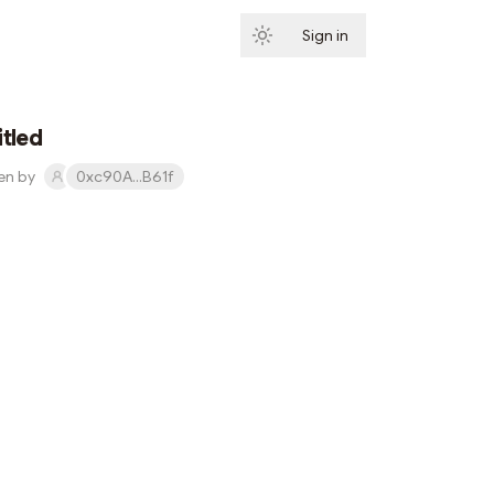
Sign in
Subscribe
itled
en by
0xc90A...B61f
Subscribe