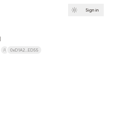
Sign in
Subscribe
d
0xD1A2...ED55
Subscribe