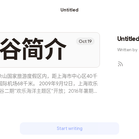
Untitled
Untitle
谷简介
Oct 19
Written by
佘山国家旅游度假区内，距上海市中心区40千
机场68千米。 2009年9月12日，上海欢乐
谷二期“欢乐海洋主题区”开放；2016年暑期，
开放 [1-2] 。上海欢乐谷全园占地面积65万
上海欢乐谷全园共有七大主题区：阳光港、欢乐
金矿镇、飓风湾。 2012年5月，上海欢乐谷
2~2016年，上海欢乐谷连续五年荣获“问鼎旅游
度最受欢迎景区 [3] 。
Start writing