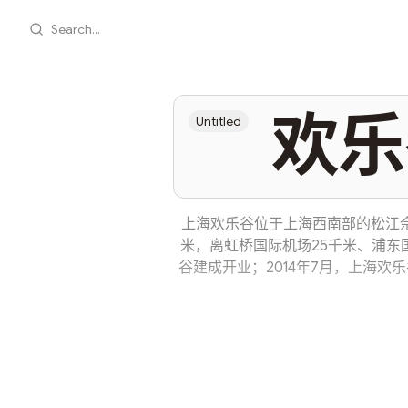
Search...
欢乐
Untitled
上海欢乐谷位于上海西南部的松江
米，离虹桥国际机场25千米、浦东国际
谷建成开业；2014年7月，上海欢乐
上海玛雅水公园2期“魔力水城”正式对外
平方米，拥有100多项体验项目，
时光、上海滩、香格里拉、欢乐海洋、
被评为“国家AAAA旅游景区”；201
行业大赏”年