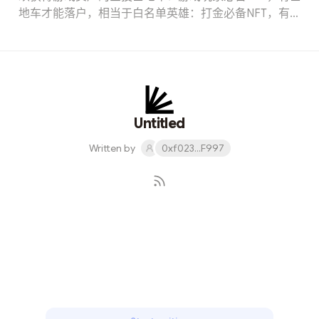
地车才能落户，相当于白名单英雄：打金必备NFT，有英
雄才可以pve和pvp，从而获取收益武器和宠物：属于附加
值装备，对于提升整个队伍的战斗力有加持关于公会关于
权力基本上述就是我对游戏的理解和看法，也希望可以帮
助新人解惑。
Untitled
Written by
0xf023...F997
Subscribe