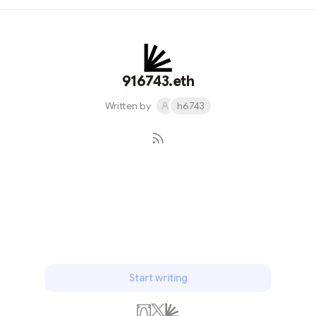
的所有权。也就是说，掌握私钥=掌握资产。（私钥、助
记词、Keystore都是同一事物的不同形态，作用是一样
的） 根据私钥是否接触网络，可以把钱包分成热钱包和冷
钱包。 热钱包：保持联网上线的钱包，也叫在线钱包，私
钥存储在能被网络访问的位置。 冷钱包：不联网的钱包，
916743.eth
也叫离线钱包，私钥存储在网络无法访问的位置。 关于硬
Written by
h6743
件钱包的选择，品牌其实有很多。但是这个市场最老牌销
量最大的两大玩家是 Ledger 和 Trezor，而国内销量最大
的应该是 Onekey 。
Subscribe
Start writing