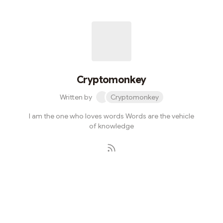
文章>所述，心態上需要進行陰陽調和，從而令心境處於
中庸之道，這便是改善EQ之道。 若能凡事皆認清陰陽之
理：即陰陽中再細分出陰陽，細分出的陰陽又再不斷細分
出陰陽，形成一個多元化多方面的世界；那麼便能夠接受
彼此之間的不同，因此便有預備去接受不確定性。 有預備
接受不確定性，是改善壞脾氣這個問題的一大良方！ 很簡
單，很多人由於期望別人的理解力、認知的事實以及觀點
Cryptomonkey
是與自己一樣，因此當自己與別人說了一至兩遍，而別人
Written by
Cryptomonkey
不理解時，便大發雷霆，這是本身思想上缺乏了接受與自
己不同的預備。 有些人對於一時追不到的地鐵、巴士而大
I am the one who loves words Words are the vehicle
發雷霆，也是因為心中從來沒有預備去接受不確定性，而
of knowledge
且只以自己為世界中心。這是對世界以及社會缺乏宏觀
性，而陰陽之理正是要解釋世間萬物的偉大之處。 此外，
自我獨處反思(陰)與...
Subscribe