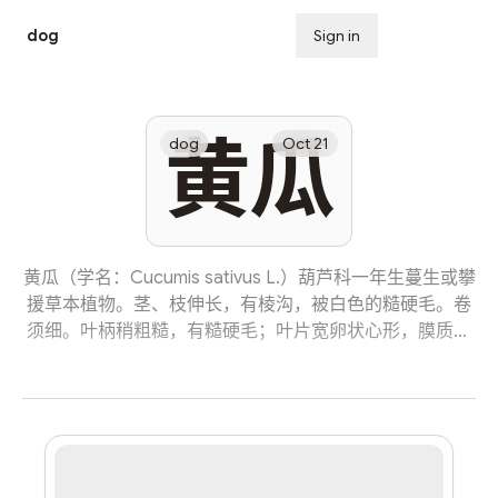
dog
Sign in
Subscribe
黄瓜
dog
Oct 21
黄瓜（学名：Cucumis sativus L.）葫芦科一年生蔓生或攀
援草本植物。茎、枝伸长，有棱沟，被白色的糙硬毛。卷
须细。叶柄稍粗糙，有糙硬毛；叶片宽卵状心形，膜质，
裂片三角形，有齿。雌雄同株。雄花：常数朵在叶腋簇
生；花梗纤细，被微柔毛；花冠黄白色，花冠裂片长圆状
披针形。雌花：单生或稀簇生；花梗粗壮，被柔毛；子房
粗糙。果实长圆形或圆柱形，熟时黄绿色，表面粗糙。种
子小，狭卵形，白色，无边缘，两端近急尖。花果期夏
季。 中国各地普遍栽培，且许多地区均有温室或塑料大棚