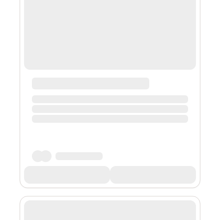
栽培；现广泛种植于温带和热带地区。黄瓜为中国各地夏
季主要菜蔬之一。茎藤药用，能消炎、祛痰、镇痉。