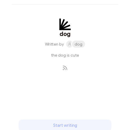
dog
Written by
dog
the dog is cute
Subscribe
Start writing