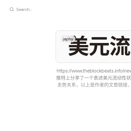
Search...
美元流
japhy
https://www.theblockbeats.in
推特上分享了一个表述美元流动性状
走势关系，以上是作者的文章链接，
从定义角度了解指标 2从资产负债表
前缩表状况 先简单介绍下作者提到
部分组成：美联储资产负债表的规模、
(TGA)。因此，美元流动性是增
方向以及它们发生的程度。 美联储
美联储印钞机制美联储购债规模增加