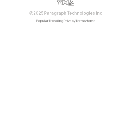
者主动出售未到期债券时，资产负债表规模缩
月份开始以每月475亿美元的速度缩表，其中国
2025 Paragraph Technologies Inc
贷款支持证券（MBS）175亿美元；3个月之
Popular
Trending
Privacy
Terms
Home
度将扩大至最高950亿...