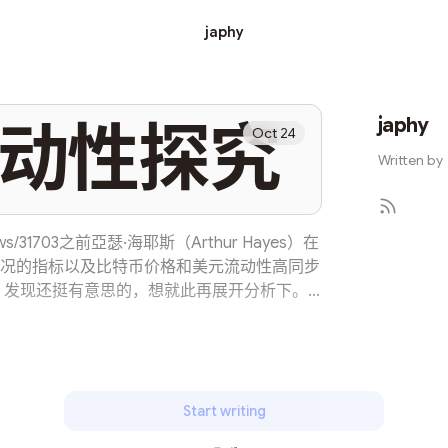
japhy
japhy
动性探究
Oct 24
Written by
fo/news/31703之前亞瑟·海耶斯（Arthur Hayes）在
况的指标以及比特币价格和美元流动性高同步
发现还挺有意思的，想就此再展开分析下。 1
角度了解指标 3了解指标和币价的相关性 4目
的三个关系流动性的指标 美元流动性主要由三
逆回购 (RRP) 余额、美国财政部普通账户
加还是减少取决于这三个因素的相互作用、它们的
资产负债表的规模 在了解缩表机制前先了解下
Start writing
，资产负债表规模扩大，这就是所谓扩表。 反