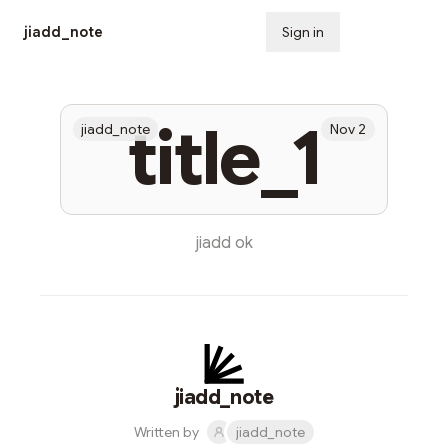
jiadd_note
Sign in
Subscribe
title_1
jiadd_note
Nov 2
jiadd ok
jiadd_note
Written by
jiadd_note