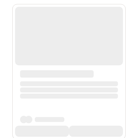
入。听歌唱歌就能获得收益，整个web3都做推广，就能成
功。3.创世盲盒编号超过了11000.这是怎么回事？盲盒的数
量一直都是11000.后面的数字是为了区别binance okx。明
天创世盲盒会会得到耳机空投，希望大家想继续关注空投
4.SNS的消耗场景？这是治理代币，有非常多的场景，用
来平衡整个系统。能够保持整个价值。具体可以看官网。
5.有没有具体的时间节点，比如开放mint等？Sheldon是
CMO，负责市场推广，他只能透露团队正在不断的调试希
望能达到最佳使用体验。目前没有办法给出具体日期，希
望继续关注我们的推特，保持互动。6.有没有投资？我们
非常愿意与其他项目有合作，并且希望能获得长期稳定的
合作