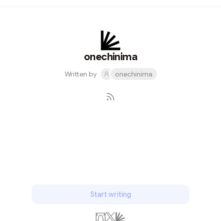
将宋江救下。 攻打祝家庄时，欧鹏与马麟、邓飞、王英一
同担任先锋。 扈家庄女将扈三娘到祝家庄助战，生擒王
英。欧鹏上前营救，大战扈三娘，却难占上风。扈三娘见
马麟欲抢回王英，便撇下欧鹏，改战马麟。 欧鹏又迎战栾
廷玉，却被栾廷玉用飞锤打落马下，幸被邓飞救回。宋江
onechinima
命人将他送回山寨养伤。
Written by
onechinima
Subscribe
Start writing