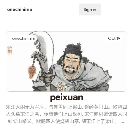
onechinima
Sign in
Subscribe
onechinima
Oct 19
peixuan
宋江大闹无为军后，与晁盖同上梁山. 途经黄门山。欧鹏四
人久慕宋江之名，便请他们上山盘桓. 宋江趁机邀请四人同
到梁山聚义。欧鹏四人便烧毁山寨. 随宋江上了梁山。 后
来，宋江在还道村遇险。欧鹏与李逵、陶宗旺及时出现，