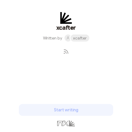
иземнилась. Спокойно двигаемся в восходящем
тренде. Слом тренда на уровне 30.000. За всю
историю битка слома тренда на месячном тф не
было. (Но все бывает в первый раз🤭) Неделька ТФ:
xcafter
наблюдаем формирование большого накопления в
Written by
xcafter
диапазоне 30.000-65.000. Как и говорил ранее,
около 30.000 и...
Subscribe
Start writing