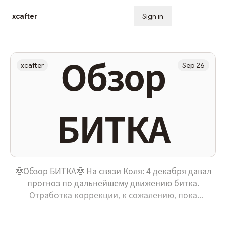
xcafter
Sign in
Subscribe
Обзор
xcafter
Sep 26
БИТКА
🤓Обзор БИТКА🤓 На связи Коля: 4 декабря давал
прогноз по дальнейшему движению битка.
Отработка коррекции, к сожалению, пока
отличная))) Сегодня хочу дать ряд аптейдов по
крупным ТФ. Месячный ТФ: ситуация не